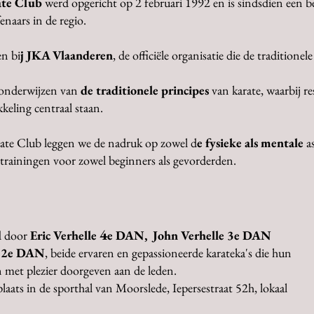
ate Club
werd opgericht op 2 februari 1992 en is sindsdien een b
enaars in de regio.
en bi
j JKA Vlaanderen
, de officiële organisatie die de traditionel
 onderwijzen van
de traditionele principes
van karate, waarbij re
kkeling centraal staan.
rate Club leggen we de nadruk op zowel d
e fysieke als mentale
a
 trainingen voor zowel beginners als gevorderden.
4
d door
Eric Verhelle
e DAN, John Verhelle 3e DAN
er 2e DAN
, beide ervaren en gepassioneerde karateka's die hun
 met plezier doorgeven aan de leden.
aats in de sporthal van Moorslede, Iepersestraat 52h, lokaal