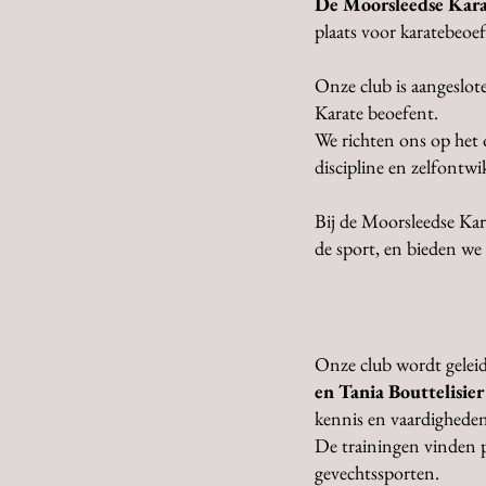
De Moorsleedse Kar
plaats voor karatebeoef
Onze club is aangeslot
Karate beoefent.
We richten ons op het
discipline en zelfontwi
Bij de Moorsleedse Ka
de sport, en bieden we
Onze club wordt gelei
en Tania Bouttelisi
kennis en vaardigheden
De trainingen vinden pl
gevechtssporten.