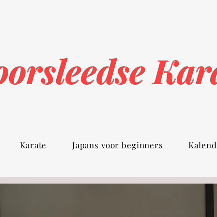
orsleedse Ka
Karate
Japans voor beginners
Kalend