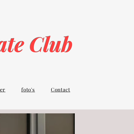
rate Club
er
foto's
Contact