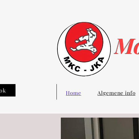
Mo
ok
Home
Algemene info